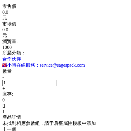
零售價
0.0
元
市場價
0.0
元
瀏覽量:
1000
所屬分類：
合作伙伴
24小時在線服務：service@sagespack.com
數量
-
+
庫存:
0

1
產品詳情
未找到相應參數組，請于后臺屬性模板中添加
上一個