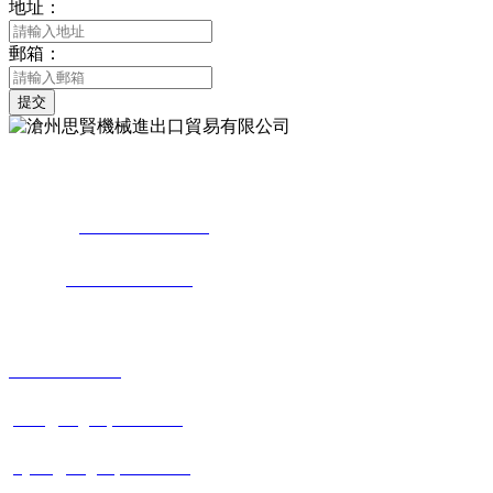
地址：
郵箱：
提交
地 址：河北省滄州市東光經濟開發區新興工業園
聯系人：
+86-13833706917
（周梅）
電 話：
+86-317-7880660
國內銷售
+86-317-7880660
joan@sagespack.com
joyce@sagespack.com