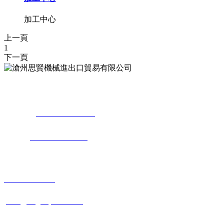
加工中心
上一頁
1
下一頁
地 址：河北省滄州市東光經濟開發區新興工業園
聯系人：
+86-13833706917
（周梅）
電 話：
+86-317-7880660
國內銷售
+86-317-7880660
joan@sagespack.com
joyce@sagespack.com