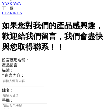
YASKAWA
下一個
BEARINGS
如果您對我們的產品感興趣，
歡迎給我們留言，我們會盡快
與您取得聯系！！
留言應用名稱：
產品留言
描述：
*
留言內容：
姓名：
手機：