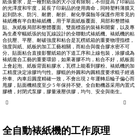
紙張要求，是一種對紙張的大小沒有限制，不但提高了印刷品
的光澤度和牢度，延長了印刷品的使用壽命，同時塑料薄膜又
起到防水、防污、耐磨、耐折、耐化學腐蝕等保護作用常見的
裱紙機有半自動裱紙機，用于單面紙板覆面、局部和整體裱
貼、灰紙板局部和整體覆面、雙面標簽的裝裱和開窗，以及專
為生產窄幅紙張的短瓦線設計的全聯動式裱紙機。裱紙機的粘
合抗壓、平壓、耐破強度和粘合是瓦楞紙箱的重要物理指標，
強度與紙、紙板的加工工藝相關，而粘合與復合膠水密不可
分。貼面粘合直接影響紙箱的下道工序和上線包裝，涂膠成為
裱紙復合工藝的重要環節，如果著膠不均，粘合不好，紙板面
上會起泡、紙板背面粘膠水，瓦楞上能看到膠粉。裱紙機的加
工精度決定涂膠均勻性。膠輥的外圓和內圓精度要求輥子經過
外車、內車后圓度精確一致，不會出現 2 年運轉后輪子偏心而
甩膠，貼面機精度至少 5 年保持不變。全自動機器采用內置式
膠槽，封閉式泵膠，膠量液壓供膠，均勻、安全與衛生。


全自動裱紙機的工作原理