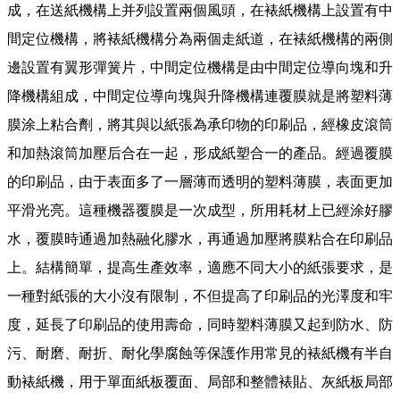
成，在送紙機構上并列設置兩個風頭，在裱紙機構上設置有中
間定位機構，將裱紙機構分為兩個走紙道，在裱紙機構的兩側
邊設置有翼形彈簧片，中間定位機構是由中間定位導向塊和升
降機構組成，中間定位導向塊與升降機構連覆膜就是將塑料薄
膜涂上粘合劑，將其與以紙張為承印物的印刷品，經橡皮滾筒
和加熱滾筒加壓后合在一起，形成紙塑合一的產品。經過覆膜
的印刷品，由于表面多了一層薄而透明的塑料薄膜，表面更加
平滑光亮。這種機器覆膜是一次成型，所用耗材上已經涂好膠
水，覆膜時通過加熱融化膠水，再通過加壓將膜粘合在印刷品
上。結構簡單，提高生產效率，適應不同大小的紙張要求，是
一種對紙張的大小沒有限制，不但提高了印刷品的光澤度和牢
度，延長了印刷品的使用壽命，同時塑料薄膜又起到防水、防
污、耐磨、耐折、耐化學腐蝕等保護作用常見的裱紙機有半自
動裱紙機，用于單面紙板覆面、局部和整體裱貼、灰紙板局部