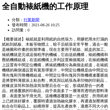
全自動裱紙機的工作原理
分類：
行業新聞
發布時間：
2021-08-26 10:25
訪問量：
0
【概要描述】
裱紙就是利用紙的自然張力，用膠把用水打濕的
紙粘到紙板、木板等物體上，晾干后紙張非常平整，過去一般
是繪圖和作畫的前期準備，現在主要用于紙箱、紙盒的加工。
裱紙機就是完成這個程序的機械，它由送紙機構，裱紙機構和
壓紙機構組成，在送紙機構上并列設置兩個風頭，在裱紙機構
上設置有中間定位機構，將裱紙機構分為兩個走紙道，在裱紙
機構的兩側邊設置有翼形彈簧片，中間定位機構是由中間定位
導向塊和升降機構組成，中間定位導向塊與升降機構連覆膜就
是將塑料薄膜涂上粘合劑，將其與以紙張為承印物的印刷品，
經橡皮滾筒和加熱滾筒加壓后合在一起，形成紙塑合一的產
品。經過覆膜的印刷品，由于表面多了一層薄而透明的塑料薄
膜，表面更加平滑光亮。這種機器覆膜是一次成型，所用耗材
上已經涂好膠水，覆膜時通過加熱融化膠水，再通過加壓將膜
粘合在印刷品上。結構簡單，提高生產效率，適應不同大小的