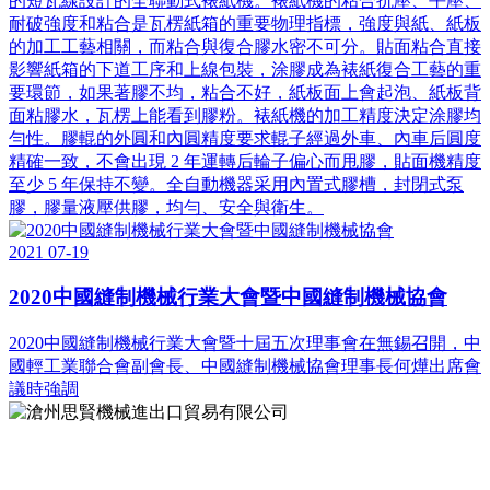
的短瓦線設計的全聯動式裱紙機。裱紙機的粘合抗壓、平壓、
耐破強度和粘合是瓦楞紙箱的重要物理指標，強度與紙、紙板
的加工工藝相關，而粘合與復合膠水密不可分。貼面粘合直接
影響紙箱的下道工序和上線包裝，涂膠成為裱紙復合工藝的重
要環節，如果著膠不均，粘合不好，紙板面上會起泡、紙板背
面粘膠水，瓦楞上能看到膠粉。裱紙機的加工精度決定涂膠均
勻性。膠輥的外圓和內圓精度要求輥子經過外車、內車后圓度
精確一致，不會出現 2 年運轉后輪子偏心而甩膠，貼面機精度
至少 5 年保持不變。全自動機器采用內置式膠槽，封閉式泵
膠，膠量液壓供膠，均勻、安全與衛生。
2021
07-19
2020中國縫制機械行業大會暨中國縫制機械協會
2020中國縫制機械行業大會暨十屆五次理事會在無錫召開，中
國輕工業聯合會副會長、中國縫制機械協會理事長何燁出席會
議時強調
地 址：河北省滄州市東光經濟開發區新興工業園