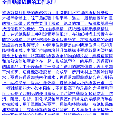
全自動裱紙機的工作原理
裱紙就是利用紙的自然張力，用膠把用水打濕的紙粘到紙板、
木板等物體上，晾干后紙張非常平整，過去一般是繪圖和作畫
的前期準備，現在主要用于紙箱、紙盒的加工。裱紙機就是完
成這個程序的機械，它由送紙機構，裱紙機構和壓紙機構組
成，在送紙機構上并列設置兩個風頭，在裱紙機構上設置有中
間定位機構，將裱紙機構分為兩個走紙道，在裱紙機構的兩側
邊設置有翼形彈簧片，中間定位機構是由中間定位導向塊和升
降機構組成，中間定位導向塊與升降機構連覆膜就是將塑料薄
膜涂上粘合劑，將其與以紙張為承印物的印刷品，經橡皮滾筒
和加熱滾筒加壓后合在一起，形成紙塑合一的產品。經過覆膜
的印刷品，由于表面多了一層薄而透明的塑料薄膜，表面更加
平滑光亮。這種機器覆膜是一次成型，所用耗材上已經涂好膠
水，覆膜時通過加熱融化膠水，再通過加壓將膜粘合在印刷品
上。結構簡單，提高生產效率，適應不同大小的紙張要求，是
一種對紙張的大小沒有限制，不但提高了印刷品的光澤度和牢
度，延長了印刷品的使用壽命，同時塑料薄膜又起到防水、防
污、耐磨、耐折、耐化學腐蝕等保護作用常見的裱紙機有半自
動裱紙機，用于單面紙板覆面、局部和整體裱貼、灰紙板局部
和整體覆面、雙面標簽的裝裱和開窗，以及專為生產窄幅紙張