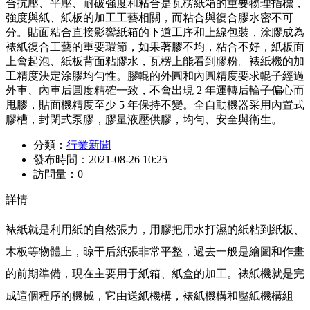
合抗壓、平壓、耐破強度和粘合是瓦楞紙箱的重要物理指標，
強度與紙、紙板的加工工藝相關，而粘合與復合膠水密不可
分。貼面粘合直接影響紙箱的下道工序和上線包裝，涂膠成為
裱紙復合工藝的重要環節，如果著膠不均，粘合不好，紙板面
上會起泡、紙板背面粘膠水，瓦楞上能看到膠粉。裱紙機的加
工精度決定涂膠均勻性。膠輥的外圓和內圓精度要求輥子經過
外車、內車后圓度精確一致，不會出現 2 年運轉后輪子偏心而
甩膠，貼面機精度至少 5 年保持不變。全自動機器采用內置式
膠槽，封閉式泵膠，膠量液壓供膠，均勻、安全與衛生。
分類：
行業新聞
發布時間：
2021-08-26 10:25
訪問量：
0
詳情
裱紙就是利用紙的自然張力，用膠把用水打濕的紙粘到紙板、
木板等物體上，晾干后紙張非常平整，過去一般是繪圖和作畫
的前期準備，現在主要用于紙箱、紙盒的加工。裱紙機就是完
成這個程序的機械，它由送紙機構，裱紙機構和壓紙機構組