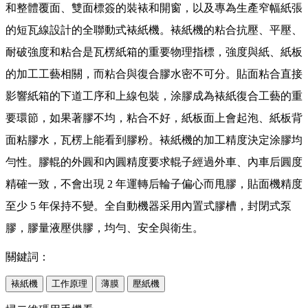
和整體覆面、雙面標簽的裝裱和開窗，以及專為生產窄幅紙張
的短瓦線設計的全聯動式裱紙機。裱紙機的粘合抗壓、平壓、
耐破強度和粘合是瓦楞紙箱的重要物理指標，強度與紙、紙板
的加工工藝相關，而粘合與復合膠水密不可分。貼面粘合直接
影響紙箱的下道工序和上線包裝，涂膠成為裱紙復合工藝的重
要環節，如果著膠不均，粘合不好，紙板面上會起泡、紙板背
面粘膠水，瓦楞上能看到膠粉。裱紙機的加工精度決定涂膠均
勻性。膠輥的外圓和內圓精度要求輥子經過外車、內車后圓度
精確一致，不會出現 2 年運轉后輪子偏心而甩膠，貼面機精度
至少 5 年保持不變。全自動機器采用內置式膠槽，封閉式泵
膠，膠量液壓供膠，均勻、安全與衛生。
關鍵詞：
裱紙機
工作原理
薄膜
壓紙機