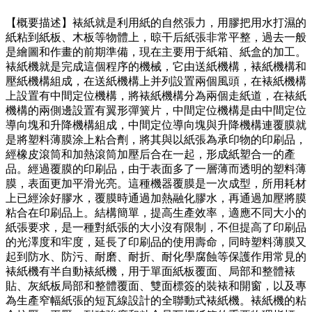
【概要描述】
裱紙就是利用紙的自然張力，用膠把用水打濕的
紙粘到紙板、木板等物體上，晾干后紙張非常平整，過去一般
是繪圖和作畫的前期準備，現在主要用于紙箱、紙盒的加工。
裱紙機就是完成這個程序的機械，它由送紙機構，裱紙機構和
壓紙機構組成，在送紙機構上并列設置兩個風頭，在裱紙機構
上設置有中間定位機構，將裱紙機構分為兩個走紙道，在裱紙
機構的兩側邊設置有翼形彈簧片，中間定位機構是由中間定位
導向塊和升降機構組成，中間定位導向塊與升降機構連覆膜就
是將塑料薄膜涂上粘合劑，將其與以紙張為承印物的印刷品，
經橡皮滾筒和加熱滾筒加壓后合在一起，形成紙塑合一的產
品。經過覆膜的印刷品，由于表面多了一層薄而透明的塑料薄
膜，表面更加平滑光亮。這種機器覆膜是一次成型，所用耗材
上已經涂好膠水，覆膜時通過加熱融化膠水，再通過加壓將膜
粘合在印刷品上。結構簡單，提高生產效率，適應不同大小的
紙張要求，是一種對紙張的大小沒有限制，不但提高了印刷品
的光澤度和牢度，延長了印刷品的使用壽命，同時塑料薄膜又
起到防水、防污、耐磨、耐折、耐化學腐蝕等保護作用常見的
裱紙機有半自動裱紙機，用于單面紙板覆面、局部和整體裱
貼、灰紙板局部和整體覆面、雙面標簽的裝裱和開窗，以及專
為生產窄幅紙張的短瓦線設計的全聯動式裱紙機。裱紙機的粘